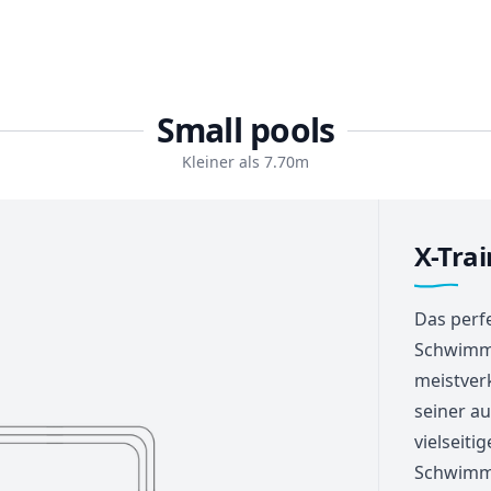
Small pools
Kleiner als 7.70m
X-Trai
Das perf
Schwimmb
meistver
seiner a
vielseit
Schwimmt