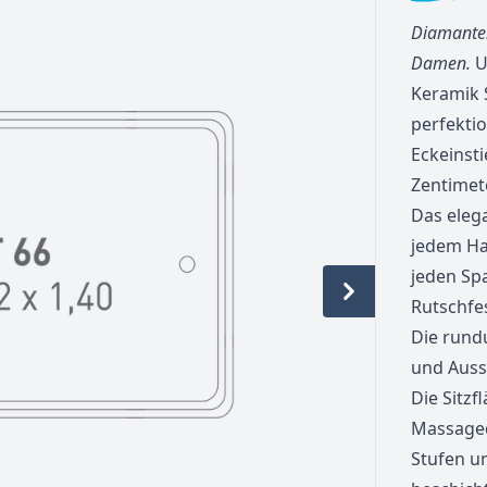
Diamanten
Damen.
U
Keramik 
perfektio
Eckeinst
Zentimet
Das eleg
jedem Hau
jeden Sp
Rutschfe
Die rundu
und Ausst
Die Sitzf
Massage
Stufen u