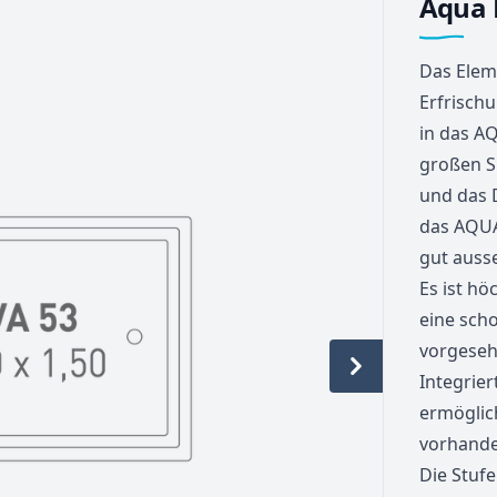
Aqua 
Das Eleme
Erfrisch
in das A
großen S
und das D
das AQUA
gut auss
Es ist hö
eine sch
vorgeseh
Integrie
ermöglich
vorhand
Die Stuf