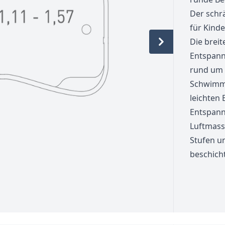
Der schr
für Kinde
Die breit
Entspann
rund um 
Schwimme
leichten
Entspann
Luftmass
Stufen u
beschich