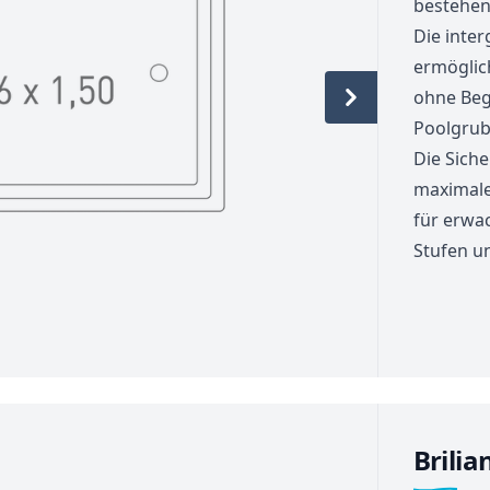
bestehen
Die inte
ermöglic
ohne Beg
Poolgrub
Die Sich
maximale 
für erwa
Stufen u
Brilia