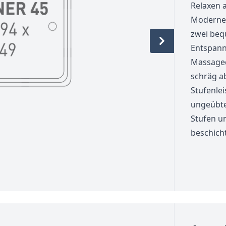
Relaxen 
Moderne
zwei beq
Entspann
Massaged
schräg a
Stufenlei
ungeübte
Stufen u
beschich