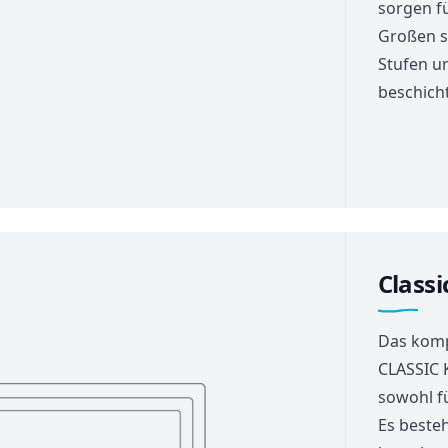
sorgen fü
Großen s
Stufen u
beschich
Classi
Das komp
CLASSIC 
sowohl f
Es besteh