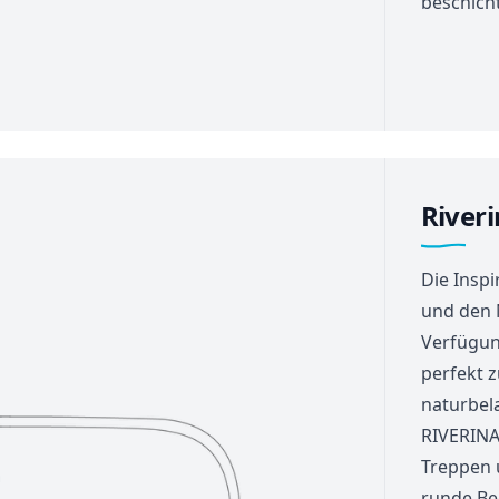
beschich
Riveri
Die Inspi
und den 
Verfügun
perfekt z
naturbel
RIVERINA
Treppen 
runde Be