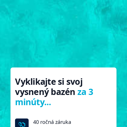
Vyklikajte si svoj
vysnený bazén
za 3
minúty...
40 ročná záruka